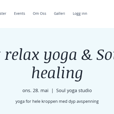
ster
Events
Om Oss
Galleri
Logg inn
t relax yoga & S
healing
ons. 28. mai
  |  
Soul yoga studio
yoga for hele kroppen med dyp avspenning